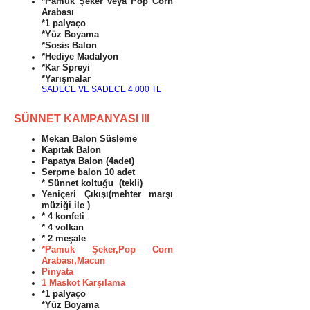
*Pamuk Şeker veya Pop Corn
Arabası
*1 palyaço
*Yüz Boyama
*Sosis Balon
*Hediye Madalyon
*Kar Spreyi
*Yarışmalar
SADECE VE SADECE 4.000 TL
SÜNNET KAMPANYASI III
Mekan Balon Süsleme
Kapıtak Balon
Papatya Balon (4adet)
Serpme balon 10 adet
* Sünnet koltuğu (tekli)
Yeniçeri Çıkışı(mehter marşı
müziği ile )
* 4 konfeti
* 4 volkan
* 2 meşale
*Pamuk Şeker,Pop Corn
Arabası,Macun
Pinyata
1 Maskot Karşılama
*1 palyaço
*Yüz Boyama