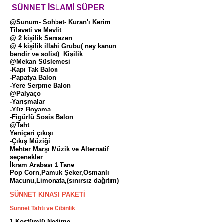
SÜNNET İSLAMİ SÜPER
@Sunum- Sohbet- Kuran'ı Kerim
Tilaveti ve Mevlit
@ 2 kişilik Semazen
@ 4 kişilik illahi Grubu( ney kanun
bendir ve solist) Kişilik
@Mekan Süslemesi
-Kapı Tak Balon
-Papatya Balon
-Yere Serpme Balon
@Palyaço
-Yarışmalar
-Yüz Boyama
-Figürlü Sosis Balon
@Taht
Yeniçeri çıkışı
-Çıkış Müziği
Mehter Marşı Müzik ve Alternatif
seçenekler
İkram Arabası 1 Tane
Pop Corn,Pamuk Şeker,Osmanlı
Macunu,Limonata,(sınırsız dağıtım)
SÜNNET KINASI PAKETİ
Sünnet Tahtı ve Cibinlik
1 Kostümlü Nedime