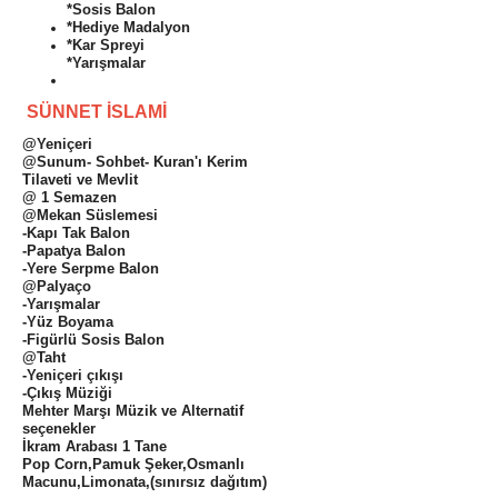
*Sosis Balon
*Hediye Madalyon
*Kar Spreyi
*Yarışmalar
SÜNNET İSLAMİ
@Yeniçeri
@Sunum- Sohbet- Kuran'ı Kerim
Tilaveti ve Mevlit
@ 1 Semazen
@Mekan Süslemesi
-Kapı Tak Balon
-Papatya Balon
-Yere Serpme Balon
@Palyaço
-Yarışmalar
-Yüz Boyama
-Figürlü Sosis Balon
@Taht
-Yeniçeri çıkışı
-Çıkış Müziği
Mehter Marşı Müzik ve Alternatif
seçenekler
İkram Arabası 1 Tane
Pop Corn,Pamuk Şeker,Osmanlı
Macunu,Limonata,(sınırsız dağıtım)