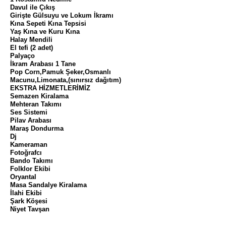
Davul ile Çıkış
Girişte Gülsuyu ve Lokum İkramı
Kına Sepeti Kına Tepsisi
Yaş Kına ve Kuru Kına
Halay Mendili
El tefi (2 adet)
Palyaço
İkram Arabası 1 Tane
Pop Corn,Pamuk Şeker,Osmanlı
Macunu,Limonata,(sınırsız dağıtım)
EKSTRA HİZMETLERİMİZ
Semazen Kiralama
Mehteran Takımı
Ses Sistemi
Pilav Arabası
Maraş Dondurma
Dj
Kameraman
Fotoğrafcı
Bando Takımı
Folklor Ekibi
Oryantal
Masa Sandalye Kiralama
İlahi Ekibi
Şark Köşesi
Niyet Tavşan