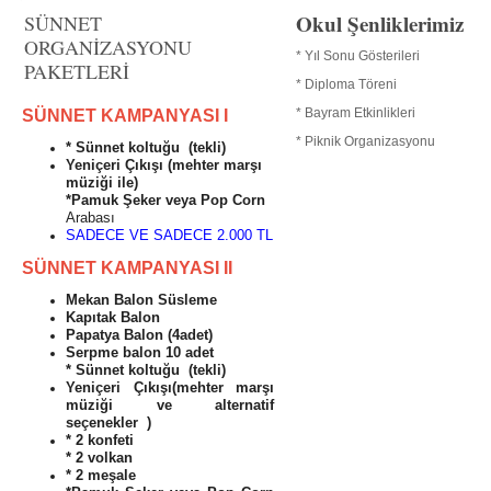
Okul Şenliklerimiz
SÜNNET
ORGANİZASYONU
* Yıl Sonu Gösterileri
PAKETLERİ
* Diploma Töreni
* Bayram Etkinlikleri
SÜNNET KAMPANYASI I
* Piknik Organizasyonu
* Sünnet koltuğu (tekli)
Yeniçeri Çıkışı (mehter marşı
müziği ile)
*Pamuk Şeker veya Pop Corn
Arabası
SADECE VE SADECE 2.000 TL
SÜNNET KAMPANYASI II
Mekan Balon Süsleme
Kapıtak Balon
Papatya Balon (4adet)
Serpme balon 10 adet
* Sünnet koltuğu (tekli)
Yeniçeri Çıkışı(mehter marşı
müziği ve alternatif
seçenekler )
* 2 konfeti
* 2 volkan
* 2 meşale