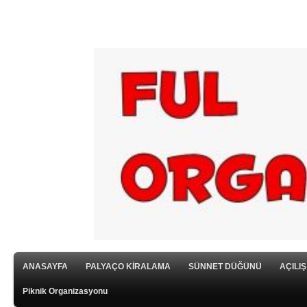
ANASAYFA
PALYAÇO KİRALAMA
SÜNNET DÜĞÜNÜ
AÇILI
Piknik Organizasyonu