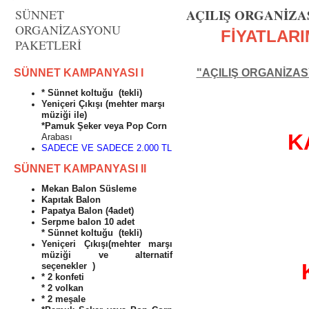
AÇILIŞ ORGANİZ
SÜNNET
ORGANİZASYONU
FİYATLAR
PAKETLERİ
SÜNNET KAMPANYASI I
"AÇILIŞ ORGANİZA
* Sünnet koltuğu (tekli)
Yeniçeri Çıkışı (mehter marşı
müziği ile)
*Pamuk Şeker veya Pop Corn
K
Arabası
SADECE VE SADECE 2.000 TL
SÜNNET KAMPANYASI II
Mekan Balon Süsleme
Kapıtak Balon
Papatya Balon (4adet)
Serpme balon 10 adet
* Sünnet koltuğu (tekli)
Yeniçeri Çıkışı(mehter marşı
müziği ve alternatif
seçenekler )
* 2 konfeti
* 2 volkan
* 2 meşale