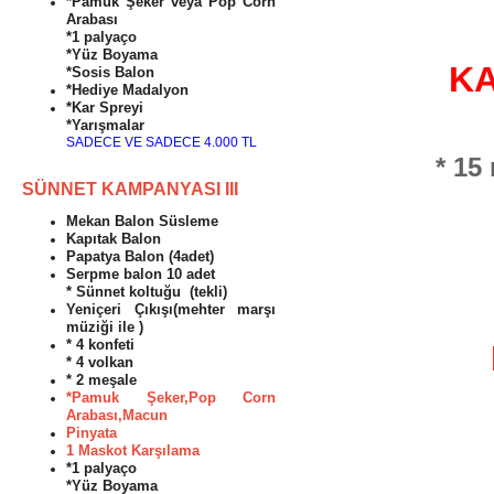
*Pamuk Şeker veya Pop Corn
Arabası
*1 palyaço
*Yüz Boyama
K
*Sosis Balon
*Hediye Madalyon
*Kar Spreyi
*Yarışmalar
SADECE VE SADECE 4.000 TL
* 15 
SÜNNET KAMPANYASI III
Mekan Balon Süsleme
Kapıtak Balon
Papatya Balon (4adet)
Serpme balon 10 adet
* Sünnet koltuğu (tekli)
Yeniçeri Çıkışı(mehter marşı
müziği ile )
* 4 konfeti
* 4 volkan
* 2 meşale
*Pamuk Şeker,Pop Corn
Arabası,Macun
Pinyata
1 Maskot Karşılama
*1 palyaço
*Yüz Boyama