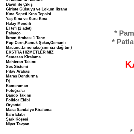
Davul ile Çıkış
Girişte Gülsuyu ve Lokum İkramı
Kına Sepeti Kına Tepsisi
Yaş Kına ve Kuru Kına
Halay Mendili
El tefi (2 adet)
* Pam
Palyaço
İkram Arabası 1 Tane
* Patl
Pop Corn,Pamuk Şeker,Osmanlı
Macunu,Limonata,(sınırsız dağıtım)
EKSTRA HİZMETLERİMİZ
Semazen Kiralama
K
Mehteran Takımı
Ses Sistemi
Pilav Arabası
Maraş Dondurma
Dj
Kameraman
Fotoğrafcı
Bando Takımı
Folklor Ekibi
Oryantal
Masa Sandalye Kiralama
İlahi Ekibi
Şark Köşesi
Niyet Tavşan
*