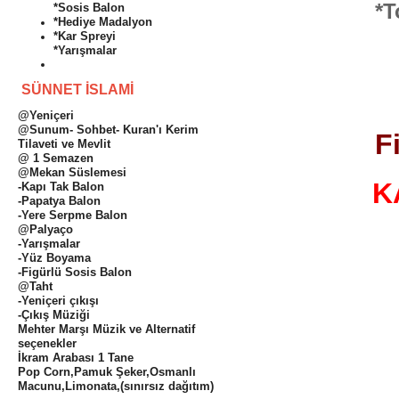
*T
*Sosis Balon
*Hediye Madalyon
*Kar Spreyi
*Yarışmalar
SÜNNET İSLAMİ
@Yeniçeri
@Sunum- Sohbet- Kuran'ı Kerim
F
Tilaveti ve Mevlit
@ 1 Semazen
@Mekan Süslemesi
K
-Kapı Tak Balon
-Papatya Balon
-Yere Serpme Balon
@Palyaço
-Yarışmalar
-Yüz Boyama
-Figürlü Sosis Balon
@Taht
-Yeniçeri çıkışı
-Çıkış Müziği
Mehter Marşı Müzik ve Alternatif
seçenekler
İkram Arabası 1 Tane
Pop Corn,Pamuk Şeker,Osmanlı
Macunu,Limonata,(sınırsız dağıtım)