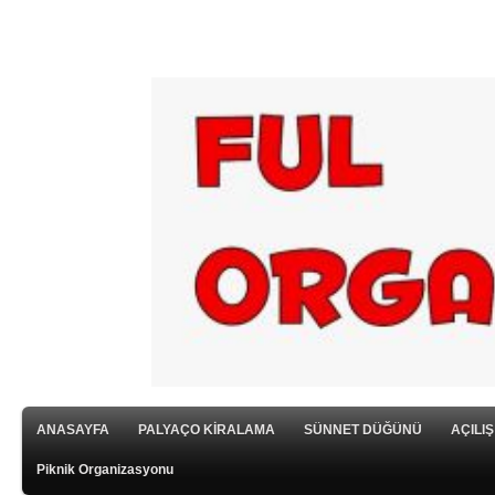
ANASAYFA
PALYAÇO KİRALAMA
SÜNNET DÜĞÜNÜ
AÇILI
Piknik Organizasyonu