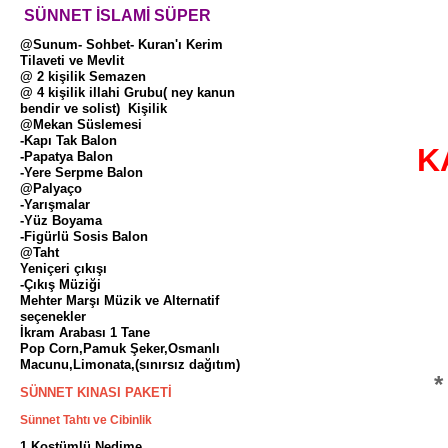
SÜNNET İSLAMİ SÜPER
@Sunum- Sohbet- Kuran'ı Kerim
Tilaveti ve Mevlit
@ 2 kişilik Semazen
@ 4 kişilik illahi Grubu( ney kanun
bendir ve solist) Kişilik
@Mekan Süslemesi
-Kapı Tak Balon
K
-Papatya Balon
-Yere Serpme Balon
@Palyaço
-Yarışmalar
-Yüz Boyama
-Figürlü Sosis Balon
@Taht
Yeniçeri çıkışı
-Çıkış Müziği
Mehter Marşı Müzik ve Alternatif
seçenekler
İkram Arabası 1 Tane
Pop Corn,Pamuk Şeker,Osmanlı
Macunu,Limonata,(sınırsız dağıtım)
*
SÜNNET KINASI PAKETİ
Sünnet Tahtı ve Cibinlik
1 Kostümlü Nedime