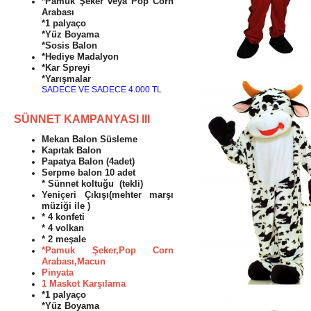
*Pamuk Şeker veya Pop Corn
Arabası
*1 palyaço
*Yüz Boyama
*Sosis Balon
*Hediye Madalyon
*Kar Spreyi
*Yarışmalar
SADECE VE SADECE 4.000 TL
SÜNNET KAMPANYASI III
Mekan Balon Süsleme
Kapıtak Balon
Papatya Balon (4adet)
Serpme balon 10 adet
* Sünnet koltuğu (tekli)
Yeniçeri Çıkışı(mehter marşı
müziği ile )
* 4 konfeti
* 4 volkan
* 2 meşale
*Pamuk Şeker,Pop Corn
Arabası,Macun
Pinyata
1 Maskot Karşılama
*1 palyaço
*Yüz Boyama