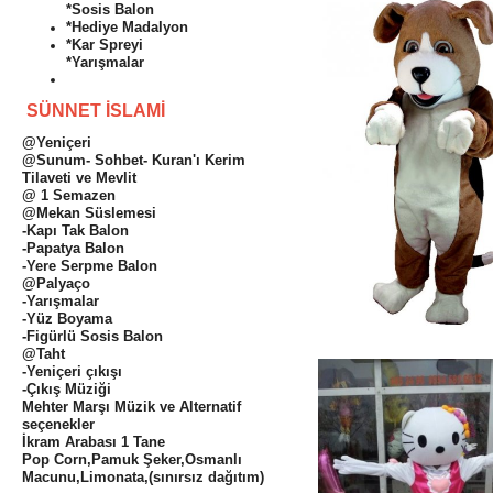
*Sosis Balon
*Hediye Madalyon
*Kar Spreyi
*Yarışmalar
SÜNNET İSLAMİ
@Yeniçeri
@Sunum- Sohbet- Kuran'ı Kerim
Tilaveti ve Mevlit
@ 1 Semazen
@Mekan Süslemesi
-Kapı Tak Balon
-Papatya Balon
-Yere Serpme Balon
@Palyaço
-Yarışmalar
-Yüz Boyama
-Figürlü Sosis Balon
@Taht
-Yeniçeri çıkışı
-Çıkış Müziği
Mehter Marşı Müzik ve Alternatif
seçenekler
İkram Arabası 1 Tane
Pop Corn,Pamuk Şeker,Osmanlı
Macunu,Limonata,(sınırsız dağıtım)