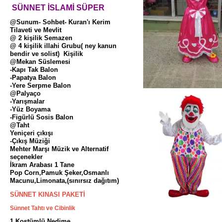
SÜNNET İSLAMİ SÜPER
@Sunum- Sohbet- Kuran'ı Kerim
Tilaveti ve Mevlit
@ 2 kişilik Semazen
@ 4 kişilik illahi Grubu( ney kanun
bendir ve solist) Kişilik
@Mekan Süslemesi
-Kapı Tak Balon
-Papatya Balon
-Yere Serpme Balon
@Palyaço
-Yarışmalar
-Yüz Boyama
-Figürlü Sosis Balon
@Taht
Yeniçeri çıkışı
-Çıkış Müziği
Mehter Marşı Müzik ve Alternatif
seçenekler
İkram Arabası 1 Tane
Pop Corn,Pamuk Şeker,Osmanlı
Macunu,Limonata,(sınırsız dağıtım)
SÜNNET KINASI PAKETİ
Sünnet Tahtı ve Cibinlik
1 Kostümlü Nedime