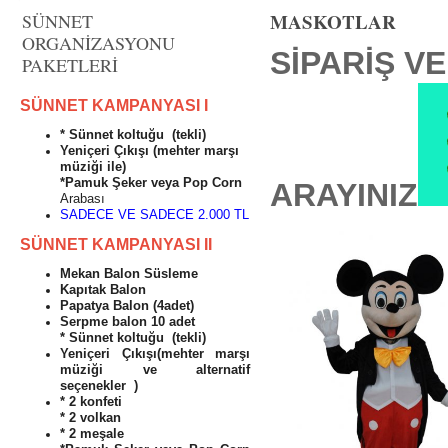
MASKOTLAR
SÜNNET
ORGANİZASYONU
SİPARİŞ V
PAKETLERİ
SÜNNET KAMPANYASI I
* Sünnet koltuğu (tekli)
Yeniçeri Çıkışı (mehter marşı
müziği ile)
*Pamuk Şeker veya Pop Corn
ARAYINIZ
Arabası
SADECE VE SADECE 2.000 TL
SÜNNET KAMPANYASI II
Mekan Balon Süsleme
Kapıtak Balon
Papatya Balon (4adet)
Serpme balon 10 adet
* Sünnet koltuğu (tekli)
Yeniçeri Çıkışı(mehter marşı
müziği ve alternatif
seçenekler )
* 2 konfeti
* 2 volkan
* 2 meşale