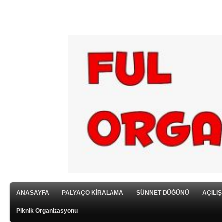
ANASAYFA
PALYAÇO KİRALAMA
SÜNNET DÜĞÜNÜ
AÇILI
Piknik Organizasyonu