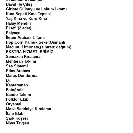
Davul ile Çıkış
Girişte Gülsuyu ve Lokum İkramı
Kına Sepeti Kına Tepsisi
Yaş Kına ve Kuru Kına
Halay Mendili
El tefi (2 adet)
Palyaço
İkram Arabası 1 Tane
Pop Corn,Pamuk Şeker,Osmanlı
Macunu,Limonata,(sınırsız dağıtım)
EKSTRA HİZMETLERİMİZ
Semazen Kiralama
Mehteran Takımı
Ses Sistemi
Pilav Arabası
Maraş Dondurma
Dj
Kameraman
Fotoğrafcı
Bando Takımı
Folklor Ekibi
Oryantal
Masa Sandalye Kiralama
İlahi Ekibi
Şark Köşesi
Niyet Tavşan